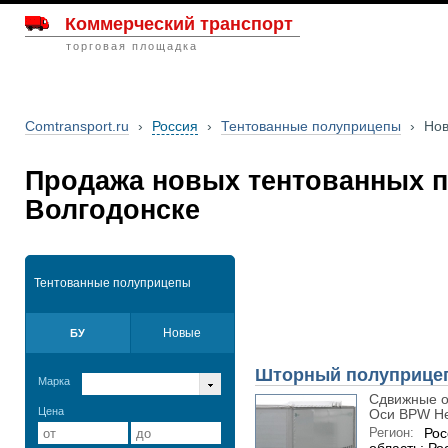
Коммерческий транспорт
торговая площадка
Comtransport.ru
›
Россия
›
Тентованные полуприцепы
›
Но
Продажа новых тентованных 
Волгодонске
Тентованные полуприцепы
Новые
БУ
Шторный полуприце
Марка
Сдвижные о
Цена
Оси BPW He
Регион:
Рос