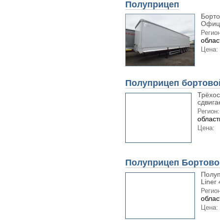
Полуприцеп
Борто
Офици
Регион
облас
Цена:
Полуприцеп бортово
Трёхос
сдвига
Регион:
област
Цена:
Полуприцеп Бортово
Полуп
Liner
Регион
облас
Цена: