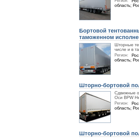
Регион:
Рос
область; Ро
Бортовой тентованн
таможенном исполне
Шторные те
числе и в т
Регион:
Рос
область; Ро
Шторно-бортовой по
Сдвижные о
Оси BPW He
Регион:
Рос
область; Ро
Шторно-бортовой по