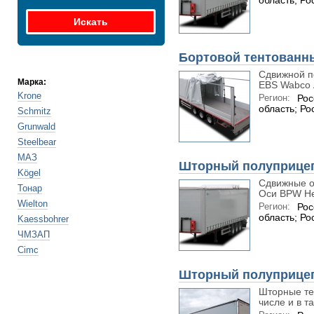
область; Ро
Бортовой тентованн
Сдвижной п
Марка:
EBS Wabco 
Krone
Регион:
Рос
область; Ро
Schmitz
Grunwald
Steelbear
МАЗ
Шторный полуприце
Kögel
Сдвижные о
Тонар
Оси BPW He
Wielton
Регион:
Рос
область; Ро
Kaessbohrer
ЧМЗАП
Cimc
Шторный полуприце
Шторные те
числе и в т