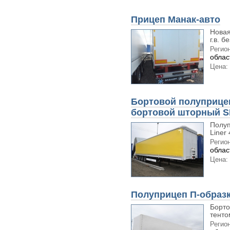
Прицеп Манак-авто
Новая
г.в. б
Регион
облас
Цена:
Бортовой полуприце
бортовой шторный 
Полуп
Liner
Регион
облас
Цена:
Полуприцеп П-образ
Борто
тенто
Регион