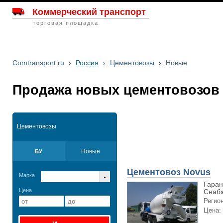
Коммерческий транспорт
торговая площадка
Comtransport.ru
›
Россия
›
Цементовозы
›
Новые
Продажа новых цементовозов 
Цементовозы
Новые
БУ
Цементовоз Novus
Марка
Гаран
Цена
Снабж
Регион
Цена: